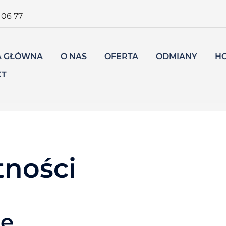
 06 77
A GŁÓWNA
O NAS
OFERTA
ODMIANY
H
KT
tności
ne