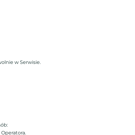
lnie w Serwisie.
sób:
Operatora.