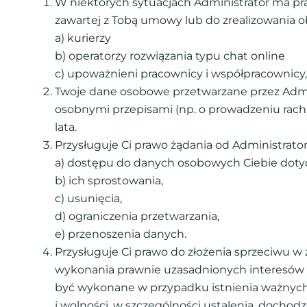
W niektórych sytuacjach Administrator ma p
zawartej z Tobą umowy lub do zrealizowania o
a) kurierzy
b) operatorzy rozwiązania typu chat online
c) upoważnieni pracownicy i współpracownicy, k
Twoje dane osobowe przetwarzane przez Admini
osobnymi przepisami (np. o prowadzeniu rach
lata.
Przysługuje Ci prawo żądania od Administrator
a) dostępu do danych osobowych Ciebie doty
b) ich sprostowania,
c) usunięcia,
d) ograniczenia przetwarzania,
e) przenoszenia danych.
Przysługuje Ci prawo do złożenia sprzeciwu 
wykonania prawnie uzasadnionych interesów r
być wykonane w przypadku istnienia ważnych
i wolności, w szczególności ustalenia, dochod