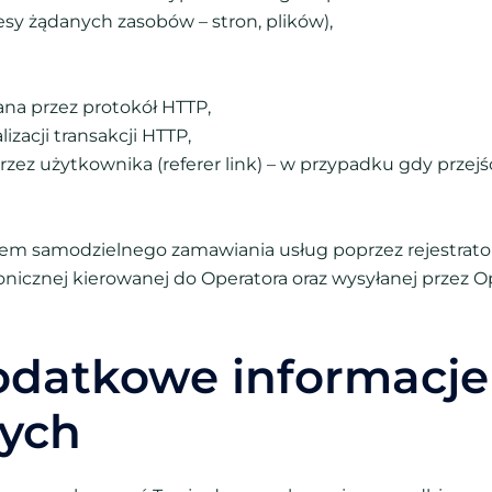
esy żądanych zasobów – stron, plików),
wana przez protokół HTTP,
lizacji transakcji HTTP,
zez użytkownika (referer link) – w przypadku gdy przejś
sem samodzielnego zamawiania usług poprzez rejestrator
ronicznej kierowanej do Operatora oraz wysyłanej przez O
dodatkowe informacje
nych