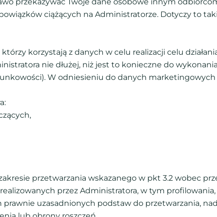
rawo przekazywać Twoje dane osobowe innym odbiorcom,
bowiązków ciążących na Administratorze. Dotyczy to tak
tórzy korzystają z danych w celu realizacji celu działani
stratora nie dłużej, niż jest to konieczne do wykonani
unkowości). W odniesieniu do danych marketingowych d
a:
czących,
w zakresie przetwarzania wskazanego w pkt 3.2 wobec p
ealizowanych przez Administratora, w tym profilowania
 prawnie uzasadnionych podstaw do przetwarzania, nad
zenia lub obrony roszczeń.