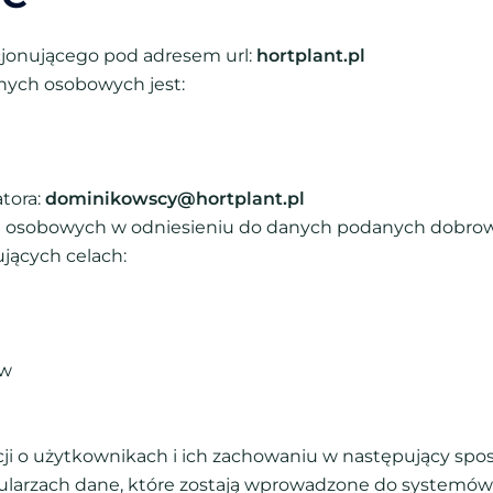
cjonującego pod adresem url:
hortplant.pl
nych osobowych jest:
tora:
dominikowscy@hortplant.pl
h osobowych w odniesieniu do danych podanych dobrowo
jących celach:
ów
cji o użytkownikach i ich zachowaniu w następujący spo
larzach dane, które zostają wprowadzone do systemów 